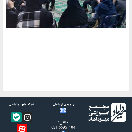
راه های ارتباطی
شبکه های اجتماعی
تلفن:
021-55951104