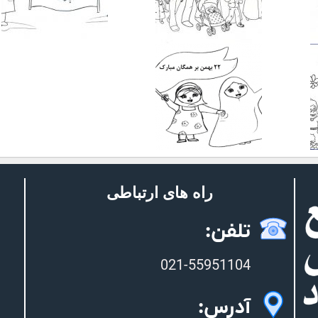
راه های ارتباطی
تلفن:
021-55951104
آدرس: