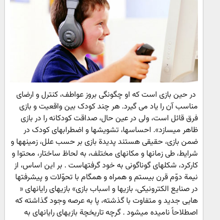
در حین بازی است که او چگونگی بروز عواطف، کنترل و ارضای
مناسب آن را یاد می گیرد. هر چند کودک بین واقعیت و بازی
فرق قائل است، ولی در عین حال، صداقت کودکانه را در بازی
ظاهر میسازد». احساسها، تشویشها و اضطرابهای کودک در
ضمن بازی، حقیقی هستند پدیدة بازی بر حسب علل، زمینهها و
شرایط، طی زمانها و مکانهای مختلف، به لحاظ ساختار، محتوا و
کارکرد، شکلهای گوناگونی به خود گرفتهاست . بر این اساس، از
نیمة دوّم قرن بیستم و همراه و همگام با تحوّلات و پیشرفتها
در صنایع الکترونیکی، بازیها و اسباب بازی» بازیهای رایانهای «
هایی جدید و متفاوت با گذشته، پا به عرصه وجود گذاشته که
اصطلاحاً نامیده میشود . گرچه تاریخچة بازیهای رایانهای به