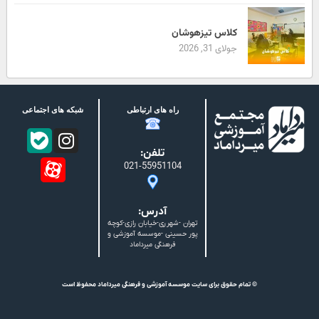
کلاس تیزهوشان
جولای 31, 2026
راه های ارتباطی
شبکه های اجتماعی
تلفن:
021-55951104
آدرس:
تهران -شهرری-خیابان رازی-کوچه
پور حسینی -موسسه آموزشی و
فرهنگی میرداماد
© تمام حقوق برای سایت موسسه آموزشی و فرهنگی میرداماد محفوظ است