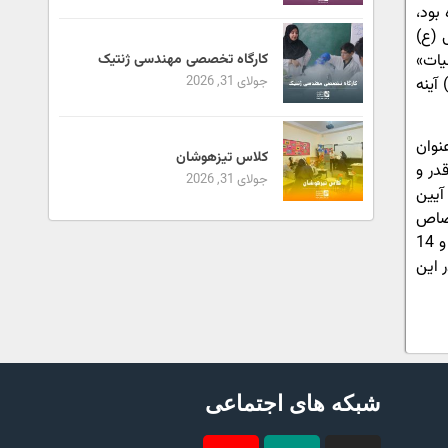
بود،
 (ع)
کارگاه تخصصی مهندسی ژنتیک
یات»
جولای 31, 2026
آینه
نوان
کلاس تیزهوشان
در و
جولای 31, 2026
آیین
تصاص
یافته است. پرسش‌هایی چون چرا فاطمه (س) با این همه مقامات و فضایل به عنوان پیامبر برگزیده نشد؟، چرا در بین 124 هزار پیامبر و 14
 این
شبکه های اجتماعی