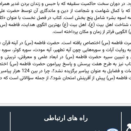
 بود. در دوران سخت حاکمیت سقیفه که با حبس و زندان بردن غدیر همراه 
 بود که با کمال شهامت و شجاعت از دین و ماندگاری آن توسط حضرت علی
فاطمه اسوه بشر» شامل پنج بخش است. کتاب در فصل نخست با عنوان «کل
 شناخت اهل بیت (ع)، اهل بیت (ع) بهترین الگوی هدایت، فاطمه (س) 
الگویی فراتر از زمان و مکان پرداخته است.
ت فاطمه (س) اختصاص یافته است. حضرت فاطمه (س) در آینه قرآن ع
ایت آیات و سوره‌هایی چون آیه تطهیر، آیه مودت، سوره کوثر، سوره ق
تبیین سیره حضرت فاطمه (س) در ابعاد علمی و معرفتی، تربیتی و 
تاب نیز به طرح هفت پرسش و پاسخ پیرامون حضرت فاطمه (س) اخ
اطمه (س) پیش از آفرینش امتحان شود؟، از جمله سؤالاتی است که در
راه های ارتباطی