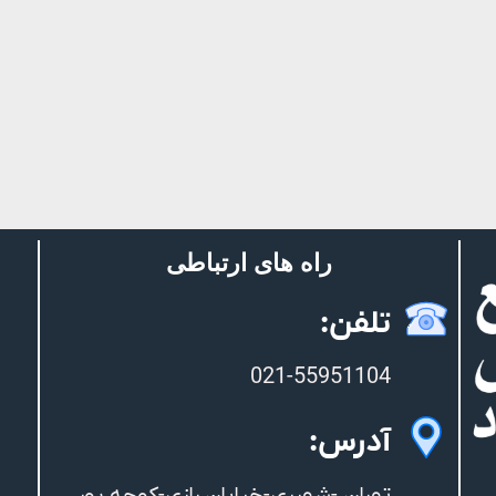
راه های ارتباطی
تلفن:
021-55951104
آدرس: