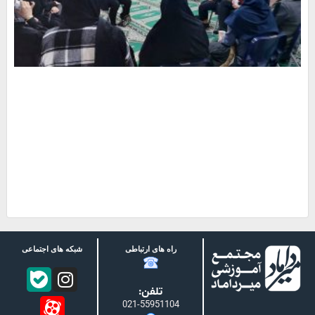
راه های ارتباطی
شبکه های اجتماعی
تلفن:
021-55951104