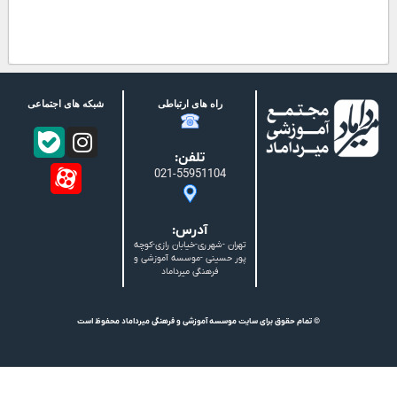
راه های ارتباطی
شبکه های اجتماعی
تلفن:
021-55951104
آدرس:
تهران -شهرری-خیابان رازی-کوچه
پور حسینی -موسسه آموزشی و
فرهنگی میرداماد
© تمام حقوق برای سایت موسسه آموزشی و فرهنگی میرداماد محفوظ است