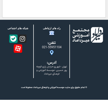
راه های ارتباطی
شبکه های اجتماعی
تلفن:
021-55951104
آدرس:
تهران -شهرری-خیابان رازی-کوچه
پور حسینی -موسسه آموزشی و
فرهنگی میرداماد
© تمام حقوق برای سایت موسسه آموزشی و فرهنگی میرداماد محفوظ است