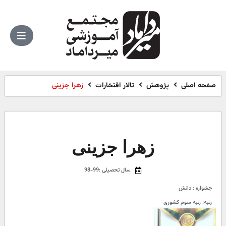
صفحه اصلی
پژوهش
تالار افتخارات
زهرا جزینی
زهرا جزینی
سال تحصیلی :99-98
جشواره : دانش
رتبه: رتبه سوم کشوری