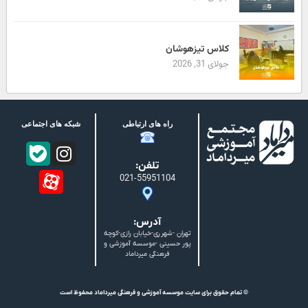
کلاس تیزهوشان
جولای 31, 2026
راه های ارتباطی
شبکه های اجتماعی
تلفن:
021-55951104
آدرس:
تهران -شهرری-خیابان رازی-کوچه
پور حسینی -موسسه آموزشی و
فرهنگی میرداماد
© تمام حقوق برای سایت موسسه آموزشی و فرهنگی میرداماد محفوظ است