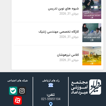
شیوه های نوین تدریس
جولای 31, 2026
کارگاه تخصصی مهندسی ژنتیک
جولای 31, 2026
کلاس تیزهوشان
جولای 31, 2026
راه های ارتباطی
شبکه های اجتماعی
تلفن:
021-55951104