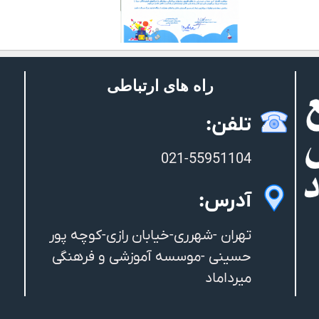
راه های ارتباطی
تلفن:
021-55951104
آدرس:
تهران -شهرری-خیابان رازی-کوچه پور
حسینی -موسسه آموزشی و فرهنگی
میرداماد