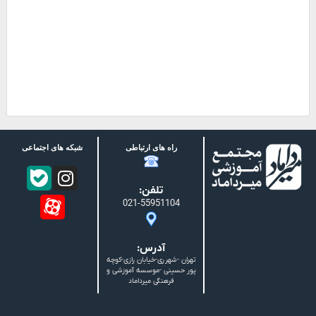
راه های ارتباطی
شبکه های اجتماعی
تلفن:
021-55951104
آدرس:
تهران -شهرری-خیابان رازی-کوچه
پور حسینی -موسسه آموزشی و
فرهنگی میرداماد