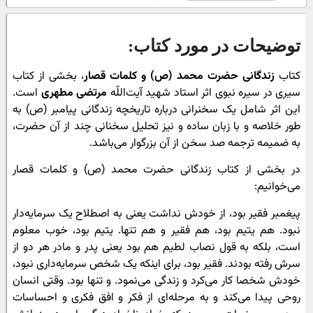
توضیحات در مورد کتاب:
کتاب
زندگانی حضرت محمد (ص) و کلمات قصار
، بخشى از کتاب
سیرى در سیره نبوى اثر استاد شهید آیت‌اللّه‌
مرتضی مطهرى
است.
این اثر شامل یک سخنرانى درباره تاریخچه زندگانى پیامبر (ص) به
طور خلاصه و با زبان ساده و نیز تحلیل سخنانى چند از آن حضرت،
به ضمیمه ترجمه صد سخن از آن بزرگوار مى‌باشد.
در بخشی از کتاب زندگانی حضرت محمد (ص) و کلمات قصار
می‌خوانیم:
پیغمبر فقیر بود، از خودش نداشت یعنى به اصطلاح یک سرمایه‌دار
نبود. هم یتیم بود، هم فقیر و هم تنها. یتیم بود، خوب معلوم
است، بلکه به قول نصاب لطیم هم بود یعنى پدر و مادر هر دو از
سرش رفته بودند. فقیر بود، براى اینکه یک شخص سرمایه‌دارى نبود،
خودش شخصا کار مى‌کرد و زندگى مى‌نمود. و تنها بود. وقتى انسان
روحى پیدا مى‌کند و به مرحله‌اى از فکر و افق فکرى و احساسات