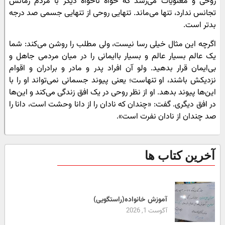
روحى و معنویات مى‌رسد که خواه ناخواه دیگر با مردم زمانش
تجانس ندارد، تنها مى‌ماند. تنهایى روحى از تنهایى جسمى صد درجه
بدتر است.
اگرچه این مثال خیلى رسا نیست، ولى مطلب را روشن مى‌کند: شما
یک عالم بسیار عالم و بسیار باایمانى را در میان مردمى جاهل و
بى‌ایمان قرار بدهید. ولو آن افراد پدر و مادر و برادران و اقوام
نزدیکش باشند، او تنهاست؛ یعنى پیوند جسمانى نمى‌تواند او را با
این‌ها پیوند بدهد. او از نظر روحى در یک افق زندگى مى‌کند و این‌ها
در افق دیگرى. گفت: «چندان که نادان را از دانا وحشت است، دانا را
صد چندان از نادان نفرت است».
آخرین کتاب ها
آموزش خانواده(راستگویی)
آگوست 1, 2026