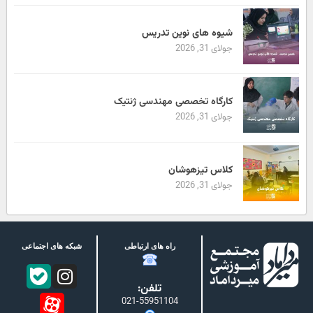
شیوه های نوین تدریس
جولای 31, 2026
کارگاه تخصصی مهندسی ژنتیک
جولای 31, 2026
کلاس تیزهوشان
جولای 31, 2026
راه های ارتباطی
شبکه های اجتماعی
تلفن:
021-55951104