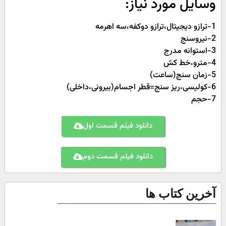
وسایل مورد نیاز:
1-ترازو دیجیتال،ترازو دوکفه،سه اهرمه
2-نیروسنج
3-استوانه مدرج
4-مترو،خط کش
5-زمان سنج(ساعت)
6-کولیسی،ریز سنج=قطر اجسام(بیرونی،داخلی)
7-حجم
دانلود فیلم قسمت اول
دانلود فیلم قسمت دوم
آخرین کتاب ها