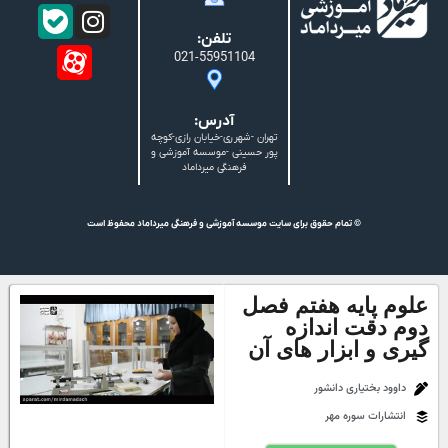
تلفن:
021-55951104
آدرس:
تهران -شهرری-خیابان رازی-کوچه
پور حسینی -موسسه آموزشی و
فرهنگی میرداماد
© تمام حقوق برای سایت موسسه آموزشی و فرهنگی میرداماد محفوظ است
علوم پایه هفتم فصل
دوم دقت اندازه
گیری و ابزار های آن
داوود بختیاری دانشور
انتشارات سوره مهر