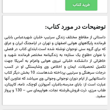
خرید کتاب
توضیحات در مورد کتاب:
داستانى از مقاطع مختلف زندگى سرتیپ خلبان شهیدعباس بابایى
فرمانده پایگاه‏هاى هوایى اصفهان و تهران در ایام‏جنگ ایران و عراق
که براى گروه سنى نوجوان نوشته شده است.ابتداى کتاب در فصلى
با عنوان «طلوع یک ستاره» به زندگینامه‏ مختصر فرمانده شهید و
خاطراتى از دانشکده خلبانى نیروى هوایى واعزام به آمریکا جهت
تکمیل تحصیلات، ایمان و اخلاص وى وشایستگى او در کسب
درجات سرهنگى و سرتیپى پرداخته شده‏است. 10 بخش دیگر کتاب
داستان‏هایى از ایام دوران نوجوانى وجوانى وى میباشد که عناوین آنها
عبارت است از: باباى مدرسه،باغبان، آمپول‏زن کوچک، نامه، کاپیتان،
طناب مرزى، ذرت فروش،فرشته نجات، هواپیماى سى – 130 و پرواز
سفید.