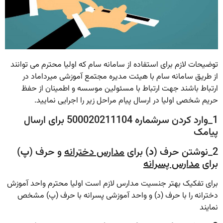
توضیحات لازم برای استفاده از سامانه سام که اولیا محترم می توانند
از طریق سامانه سام با هیئت مدیره مجتمع آموزشی میرداماد در
ارتباط باشند جهت ارتباط با مسئولین موسسه و اطمینان از حفظ
حریم شخصی اولیا در ارسال پیام مراحل زیر را اجرایی نمایید.
1_وارد کردن سرشماره 500020211104 برای ارسال
پیامک
2_نوشتن حرف (
د
) برای
مدارس دخترانه
و حرف (
پ
)
برای
مدارس پسرانه
برای تفکیک بهتر جنسیت مدارس لازم است اولیا محترم واحد آموزش
دخترانه را با حرف (د) و واحد آموزشی پسرانه با حرف (پ) مشخص
نمایند