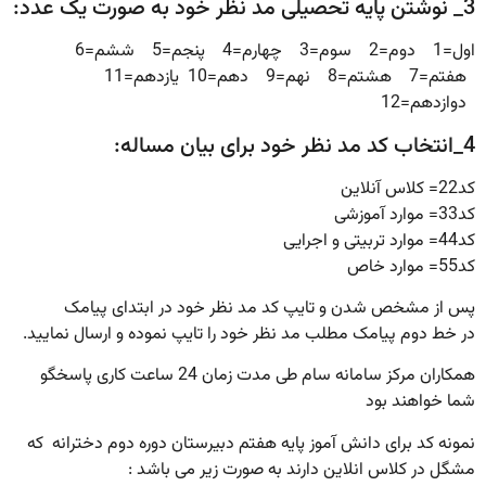
3_ نوشتن پایه تحصیلی مد نظر خود به صورت یک عدد:
اول=1 دوم=2
سوم=3
چهارم=4
پنجم=5
ششم=6
هفتم=7
هشتم=8
نهم=9
دهم=10
یازدهم=11
دوازدهم=12
4_انتخاب کد مد نظر خود برای بیان مساله:
کد22= کلاس آنلاین
کد33= موارد آموزشی
کد44= موارد تربیتی و اجرایی
کد55= موارد خاص
پس از مشخص شدن و تایپ کد مد نظر خود در ابتدای پیامک
در خط دوم پیامک مطلب مد نظر خود را تایپ نموده و ارسال نمایید.
همکاران مرکز سامانه سام طی مدت زمان 24 ساعت کاری پاسخگو
شما خواهند بود
نمونه کد برای دانش آموز پایه هفتم دبیرستان دوره دوم دخترانه که
مشگل در کلاس انلاین دارند به صورت زیر می باشد :