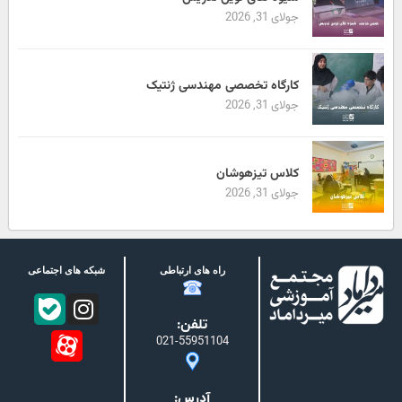
جولای 31, 2026
کارگاه تخصصی مهندسی ژنتیک
جولای 31, 2026
کلاس تیزهوشان
جولای 31, 2026
راه های ارتباطی
شبکه های اجتماعی
تلفن:
021-55951104
آدرس: