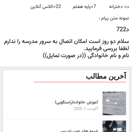
د= دخترانه 7=پایه هفتم 22=کلاس آنلاین
نمونه متن پیام :
د722
سلام دو روز است امکان اتصال به سرور مدرسه را ندارم
لطفا بررسی فرمایید.
نام و نام خانوادگی ((در صورت تمایل))
آخرین مطالب
آموزش خانواده(راستگویی)
آگوست 1, 2026
شیوه های نوین تدریس