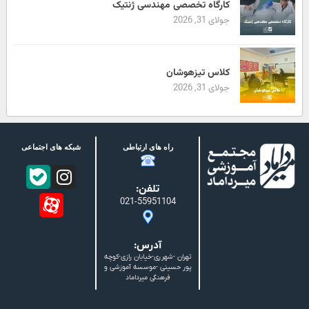
کارگاه تخصصی مهندسی ژنتیک
جولای 31, 2026
کلاس تیزهوشان
جولای 31, 2026
راه های ارتباطی
شبکه های اجتماعی
تلفن:
021-55951104
آدرس:
تهران -شهرری-خیابان رازی-کوچه
پور حسینی -موسسه آموزشی و
فرهنگی میرداماد