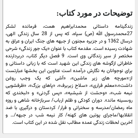
توضیحات در مورد کتاب:
زندگینامه داستانى محمدابراهیم همت، فرمانده لشکر
27محمدرسول الله (ص) سپاه، که پس از 28 سال زندگى الهى،
درسال 1362 و در جزیره مجنون از جبهه ‏هاى جنگ ایران و عراق به‏
شهادت رسیده است. مقدمه کتاب با عنوان «یک جور زندگى» شرحى
مختصر از سیر زندگانى وى است. 9 فصل دیگر کتاب، دربردارنده
خاطراتى ازگوشه‏ هاى زندگى این شهید است که با زبانى داستانى و
براى‏ نوجوانان به نگارش درآمده است عناوین این بخشها عبارتست
از:«مورچه‏ هاى زیر ماشین»، «آشى که یک وجب روغن
داشت»،«معلم فرارى»، «سلاح زیربرف»، «پاهاى بزرگ»، «ظرفشویى
‏نیمه‏ شب»، «وحشت از شیشیه»، «پس گردنى» و «لبخندى که
روى‏سینه ماند». دوران کودکى و ظلم ارباب/ سربازخانه شاهى و روزه
ماه رمضان/مدرسه و سخنرانى و فرار/ کردستان و درگیرى با ضد
انقلابها/ماجراى پوتین‏ هاى کهنه/ کار نیمه شب در جبهه/… و
آخرین ‏لحظات زندگى عمده مطالب نقل شده در این کتاب است.