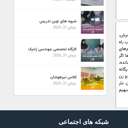
شیوه های نوین تدریس
جولای 31, 2026
سرش،
 راه
‌های
کارگاه تخصصی مهندسی ژنتیک
 اگر
جولای 31, 2026
نده،
گانه
و زن
کلاس تیزهوشان
 نثر
جولای 31, 2026
سهیم
شبکه های اجتماعی