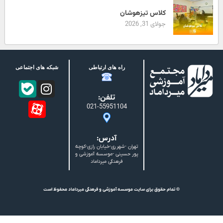
کلاس تیزهوشان
جولای 31, 2026
راه های ارتباطی
شبکه های اجتماعی
تلفن:
021-55951104
آدرس:
تهران -شهرری-خیابان رازی-کوچه
پور حسینی -موسسه آموزشی و
فرهنگی میرداماد
© تمام حقوق برای سایت موسسه آموزشی و فرهنگی میرداماد محفوظ است