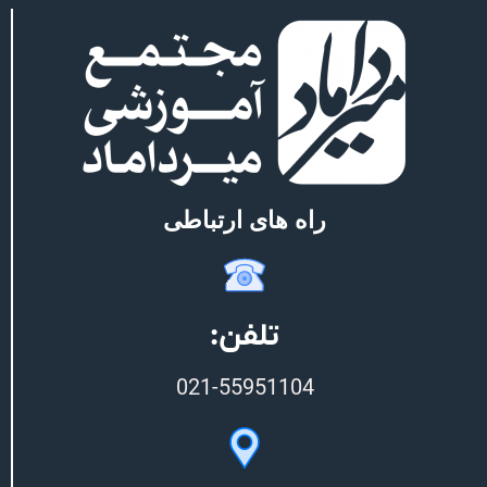
راه های ارتباطی
تلفن:
021-55951104