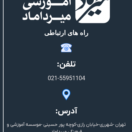
راه های ارتباطی
تلفن:
021-55951104
آدرس:
تهران -شهرری-خیابان رازی-کوچه پور حسینی -موسسه آموزشی و
فرهنگی میرداماد