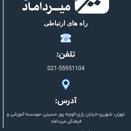
راه های ارتباطی
تلفن:
021-55951104
آدرس:
تهران -شهرری-خیابان رازی-کوچه پور حسینی -موسسه آموزشی و
فرهنگی میرداماد