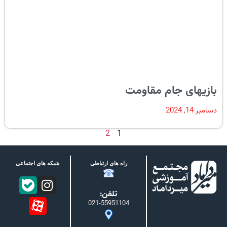
بازیهای جام مقاومت
دسامبر 14, 2024
2
1
راه های ارتباطی
شبکه های اجتماعی
تلفن:
021-55951104