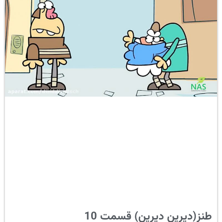
طنز(دیرین دیرین) قسمت 10