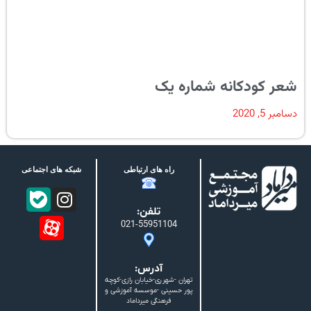
شعر کودکانه شماره یک
دسامبر 5, 2020
راه های ارتباطی
شبکه های اجتماعی
تلفن:
021-55951104
آدرس:
تهران -شهرری-خیابان رازی-کوچه
پور حسینی -موسسه آموزشی و
فرهنگی میرداماد