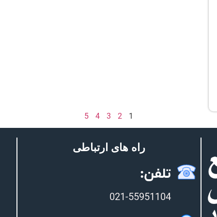
5
4
3
2
1
راه های ارتباطی
تلفن:
021-55951104