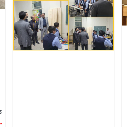
ک
سپت