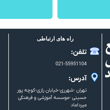
راه های ارتباطی
تلفن:
021-55951104
آدرس:
تهران -شهرری-خیابان رازی-کوچه پور
حسینی -موسسه آموزشی و فرهنگی
میرداماد