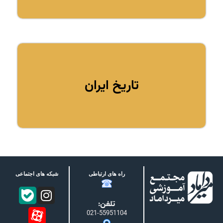
تاریخ ایران
راه های ارتباطی
شبکه های اجتماعی
تلفن:
021-55951104