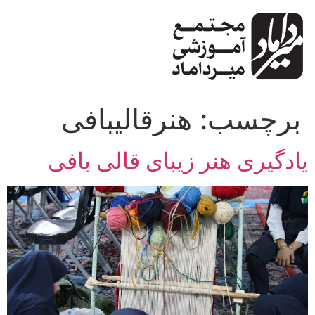
پرش
به
محتوا
برچسب:
هنرقالیبافی
یادگیری هنر زیبای قالی بافی