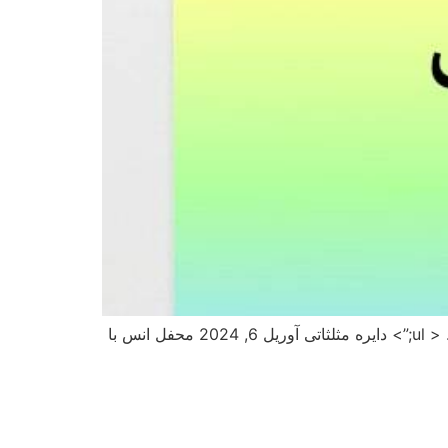
صفحه اصلی دایره مثلثاتی دایره مثلثاتی ریاضی دهم تجربی ویدیو آپارات آخرین مطالب ul > .bdt-post-list-item; delay: 350;”> دایره مثلثاتی آوریل 6, 2024 محفل انس با