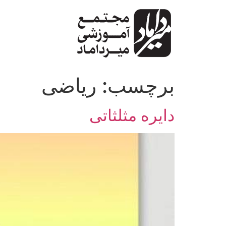
پرش
به
محتوا
برچسب:
ریاضی
دایره مثلثاتی