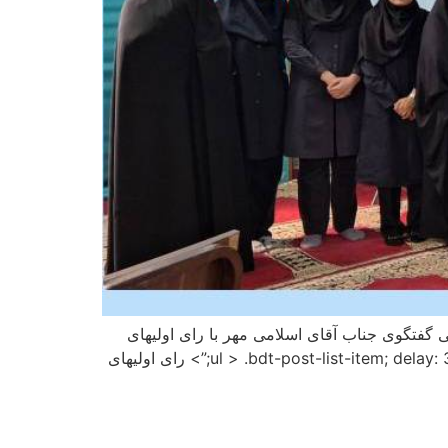
گفتگوی جناب آقای اسلامی مهر با رای اولیهای
میرداماد در زمینه ضرورت شرکت در انتخابات و رشد سیاسی اجتماعی نوجوانان رای اولیهای میرداماد آخرین مطالب ul > .bdt-post-list-item; delay: 350;”> رای اولیهای