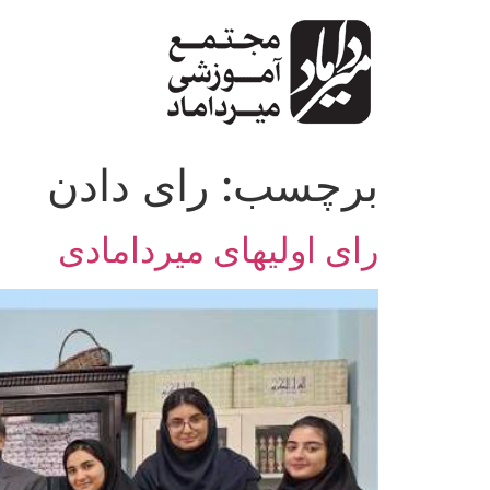
پرش
به
محتوا
برچسب:
رای دادن
رای اولیهای میردامادی