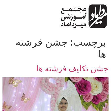
پرش
به
محتوا
برچسب:
جشن فرشته
ها
جشن تکلیف فرشته ها