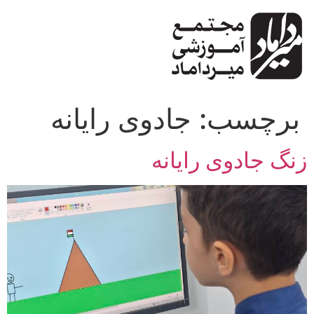
پرش
به
محتوا
برچسب:
جادوی رایانه
زنگ جادوی رایانه