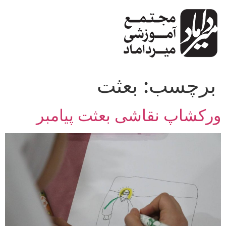
پرش
به
محتوا
برچسب:
بعثت
ورکشاپ نقاشی بعثت پیامبر